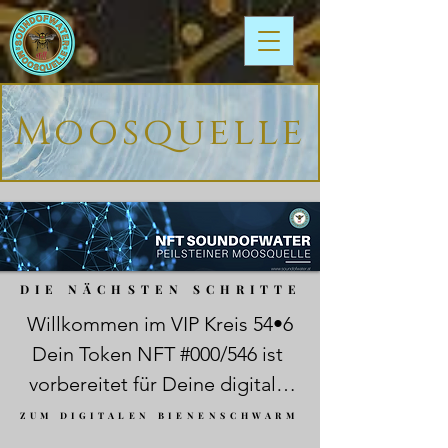
Moosquelle
DIE NÄCHSTEN SCHRITTE
DIE NÄCHSTEN SCHRITTE
Willkommen im VIP Kreis 54•6

Dein Token NFT #000/546 ist 
vorbereitet für Deine digitale 
Geldbörse, Deine Wallet.

ZUM DIGITALEN BIENENSCHWARM
ZUM DIGITALEN BIENENSCHWARM
Die nächsten Schritte:
