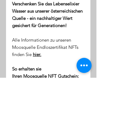
Verschenken Sie das Lebenselixier
Wasser aus unserer österreichischen
Quelle - ein nachhaltiger Wert
gesichert für Generationen!
Alle Informationen zu unseren
Moosquelle Endloszertifikat NFTs
finden Sie
hier.
So erhalten sie
Ihren Moosquelle NFT Gutschein:
direkt nach dem Kauf erhalten
Sie eine Email mit dem Link zu
ihrer NFT-Wallet (digitale Token-
Börse)
diese Wallet wird mit Ihrer
Emailaddresse verknüpft
klicken Sie auf den Link, um sich
einzuloggen