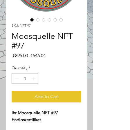
SKU: NFT 97
Moosquelle NFT
#97
Regular
Sale
 €895.00 
€546.04
Price
Price
Quantity
*
Add to Cart
Ihr Moosquelle NFT #97
Endloszertifikat.