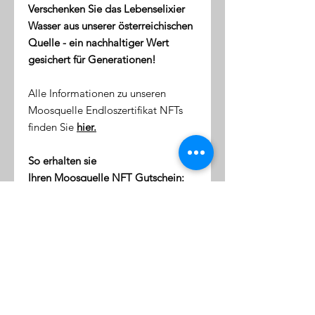
Verschenken Sie das Lebenselixier
Wasser aus unserer österreichischen
Quelle - ein nachhaltiger Wert
gesichert für Generationen!
Alle Informationen zu unseren
Moosquelle Endloszertifikat NFTs
finden Sie
hier.
So erhalten sie
Ihren Moosquelle NFT Gutschein:
direkt nach dem Kauf erhalten
Sie eine Email mit dem Link zu
ihrer NFT-Wallet (digitale Token-
Börse)
diese Wallet wird mit Ihrer
Emailaddresse verknüpft
klicken Sie auf den Link, um sich
einzuloggen