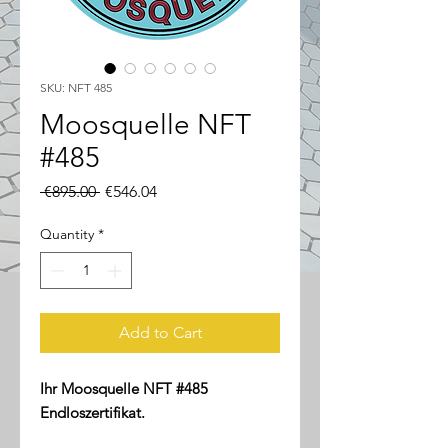
SKU: NFT 485
Moosquelle NFT
#485
Regular
Sale
 €895.00 
€546.04
Price
Price
Quantity
*
Add to Cart
Ihr Moosquelle NFT #485
Endloszertifikat.