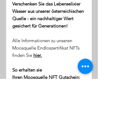
Verschenken Sie das Lebenselixier
Wasser aus unserer österreichischen
Quelle - ein nachhaltiger Wert
gesichert für Generationen!
Alle Informationen zu unseren
Moosquelle Endloszertifikat NFTs
finden Sie
hier.
So erhalten sie
Ihren Moosquelle NFT Gutschein:
direkt nach dem Kauf erhalten
Sie eine Email mit dem Link zu
ihrer NFT-Wallet (digitale Token-
Börse)
diese Wallet wird mit Ihrer
Emailaddresse verknüpft
klicken Sie auf den Link, um sich
einzuloggen