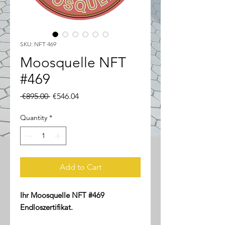
SKU: NFT 469
Moosquelle NFT
#469
Regular
Sale
 €895.00 
€546.04
Price
Price
Quantity
*
Add to Cart
Ihr Moosquelle NFT #469
Endloszertifikat.