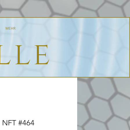
MEHR
lle
 NFT #464