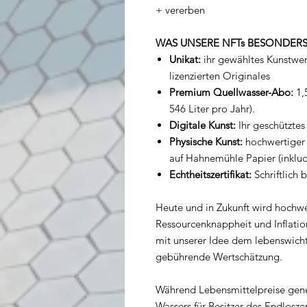
+ vererben
WAS UNSERE NFTs BESONDER
Unikat:
ihr gewähltes Kunstwerk
lizenzierten Originales
Premium Quellwasser-Abo:
1,
546 Liter pro Jahr).
Digitale Kunst:
Ihr geschützte
Physische Kunst:
hochwertiger
auf Hahnemühle Papier (inkludi
Echtheitszertifikat:
Schriftlich 
Heute und in Zukunft wird hochwe
Ressourcenknappheit und Inflati
mit unserer Idee dem lebenswich
gebührende Wertschätzung.
Während Lebensmittelpreise genere
Wassers für Besitzer des Endloszer