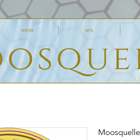
WATER
NFTs
osque
Moosquelle