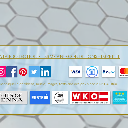
ATA PROTECTION • TERMS AND CONDITIONS • IMPRINT
Moosquelle on videos, music, images, texts and design - since 2022 • Austria