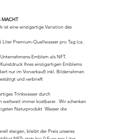
S MACHT
 ist eine einzigartige Variation des
5 Liter Premium-Quellwasser pro Tag (ca.
s Unternehmens-Emblem als NFT.
 Kunstdruck Ihres einzigartigen Emblems
ert nur im Vorverkauf) inkl. Bilderrahmen
bestätigt und verbrieft
rtiges Trinkwasser durch
on weltweit immer kostbarer. Wir schenken
tigsten Naturprodukt Wasser die
ll steigen, bleibt der Preis unseres
tifikat NFTs stets bei 0 Euro pro Liter –