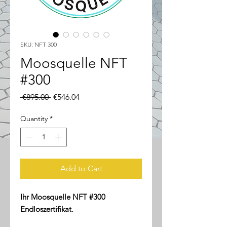
SKU: NFT 300
Moosquelle NFT
#300
Regular
Sale
 €895.00 
€546.04
Price
Price
Quantity
*
Add to Cart
Ihr Moosquelle NFT #300
Endloszertifikat.