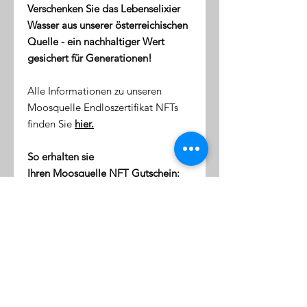
Verschenken Sie das Lebenselixier
Wasser aus unserer österreichischen
Quelle - ein nachhaltiger Wert
gesichert für Generationen!
Alle Informationen zu unseren
Moosquelle Endloszertifikat NFTs
finden Sie
hier.
So erhalten sie
Ihren Moosquelle NFT Gutschein:
direkt nach dem Kauf erhalten
Sie eine Email mit dem Link zu
ihrer NFT-Wallet (digitale Token-
Börse)
diese Wallet wird mit Ihrer
Emailaddresse verknüpft
klicken Sie auf den Link, um sich
einzuloggen