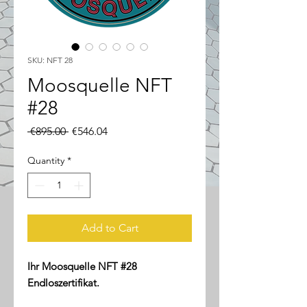
SKU: NFT 28
Moosquelle NFT
#28
Regular
Sale
 €895.00 
€546.04
Price
Price
Quantity
*
Add to Cart
Ihr Moosquelle NFT #28
Endloszertifikat.