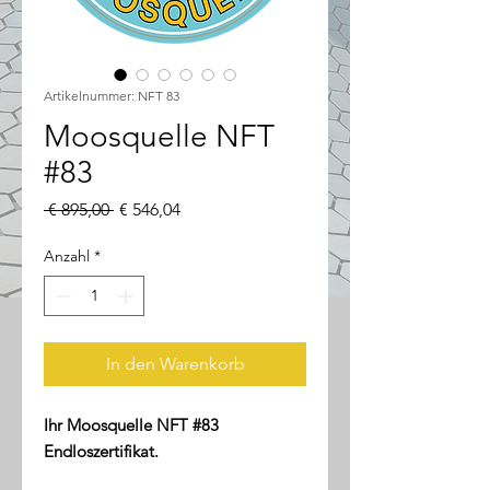
Artikelnummer: NFT 83
Moosquelle NFT
#83
Standardpreis
Sale-
 € 895,00 
€ 546,04
Preis
Anzahl
*
In den Warenkorb
Ihr Moosquelle NFT #83
Endloszertifikat.