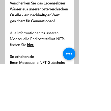
Verschenken Sie das Lebenselixier
Wasser aus unserer österreichischen
Quelle - ein nachhaltiger Wert
gesichert für Generationen!
Alle Informationen zu unseren
Moosquelle Endloszertifikat NFTs
finden Sie
hier.
So erhalten sie
Ihren Moosquelle NFT Gutschein:
direkt nach dem Kauf erhalten
Sie eine Email mit dem Link zu
ihrer NFT-Wallet (digitale Token-
Börse)
diese Wallet wird mit Ihrer
Emailaddresse verknüpft
klicken Sie auf den Link, um sich
einzuloggen