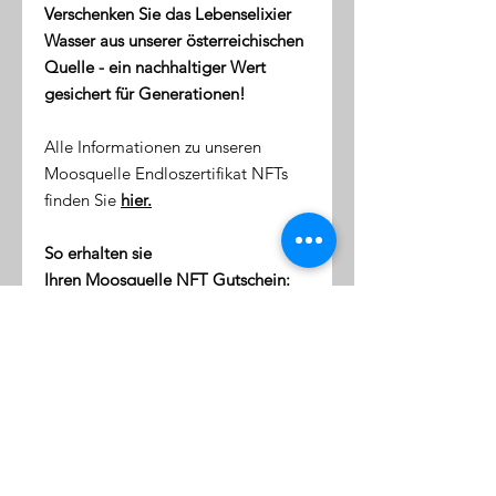
Verschenken Sie das Lebenselixier
Wasser aus unserer österreichischen
Quelle - ein nachhaltiger Wert
gesichert für Generationen!
Alle Informationen zu unseren
Moosquelle Endloszertifikat NFTs
finden Sie
hier.
So erhalten sie
Ihren Moosquelle NFT Gutschein:
direkt nach dem Kauf erhalten
Sie eine Email mit dem Link zu
ihrer NFT-Wallet (digitale Token-
Börse)
diese Wallet wird mit Ihrer
Emailaddresse verknüpft
klicken Sie auf den Link, um sich
einzuloggen