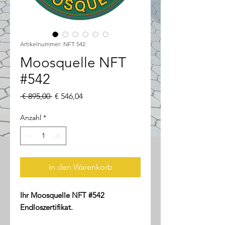
Artikelnummer: NFT 542
Moosquelle NFT
#542
Standardpreis
Sale-
 € 895,00 
€ 546,04
Preis
Anzahl
*
In den Warenkorb
Ihr Moosquelle NFT #542
Endloszertifikat.