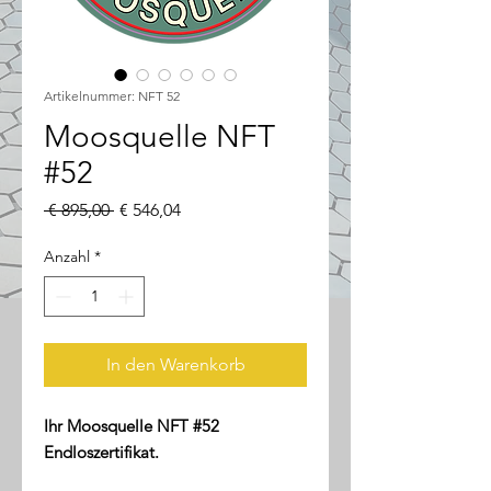
Artikelnummer: NFT 52
Moosquelle NFT
#52
Standardpreis
Sale-
 € 895,00 
€ 546,04
Preis
Anzahl
*
In den Warenkorb
Ihr Moosquelle NFT #52
Endloszertifikat.