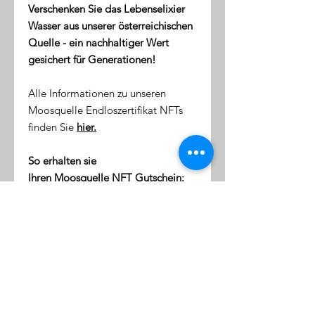
Verschenken Sie das Lebenselixier
Wasser aus unserer österreichischen
Quelle - ein nachhaltiger Wert
gesichert für Generationen!
Alle Informationen zu unseren
Moosquelle Endloszertifikat NFTs
finden Sie
hier.
So erhalten sie
Ihren Moosquelle NFT Gutschein:
direkt nach dem Kauf erhalten
Sie eine Email mit dem Link zu
ihrer NFT-Wallet (digitale Token-
Börse)
diese Wallet wird mit Ihrer
Emailaddresse verknüpft
klicken Sie auf den Link, um sich
einzuloggen