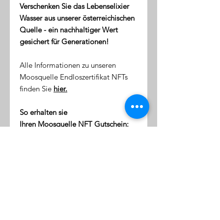
Verschenken Sie das Lebenselixier
Wasser aus unserer österreichischen
Quelle - ein nachhaltiger Wert
gesichert für Generationen!
Alle Informationen zu unseren
Moosquelle Endloszertifikat NFTs
finden Sie
hier.
So erhalten sie
Ihren Moosquelle NFT Gutschein:
direkt nach dem Kauf erhalten
Sie eine Email mit dem Link zu
ihrer NFT-Wallet (digitale Token-
Börse)
diese Wallet wird mit Ihrer
Emailaddresse verknüpft
klicken Sie auf den Link, um sich
einzuloggen