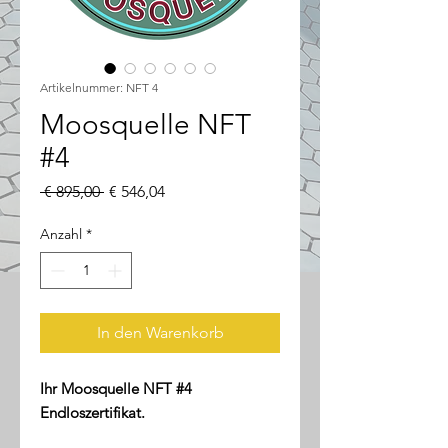
Artikelnummer: NFT 4
Moosquelle NFT
#4
Standardpreis
Sale-
 € 895,00 
€ 546,04
Preis
Anzahl
*
In den Warenkorb
Ihr Moosquelle NFT #4
Endloszertifikat.