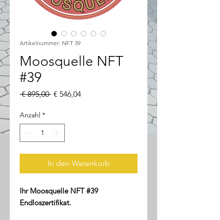
Artikelnummer: NFT 39
Moosquelle NFT
#39
Standardpreis
Sale-
 € 895,00 
€ 546,04
Preis
Anzahl
*
In den Warenkorb
Ihr Moosquelle NFT #39
Endloszertifikat.