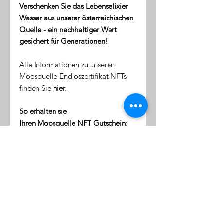
Verschenken Sie das Lebenselixier
Wasser aus unserer österreichischen
Quelle - ein nachhaltiger Wert
gesichert für Generationen!
Alle Informationen zu unseren
Moosquelle Endloszertifikat NFTs
finden Sie
hier.
So erhalten sie
Ihren Moosquelle NFT Gutschein:
direkt nach dem Kauf erhalten
Sie eine Email mit dem Link zu
ihrer NFT-Wallet (digitale Token-
Börse)
diese Wallet wird mit Ihrer
Emailaddresse verknüpft
klicken Sie auf den Link, um sich
einzuloggen