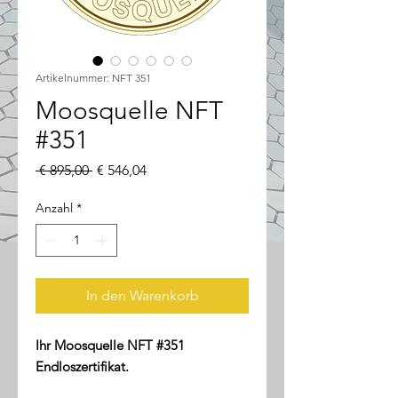
Artikelnummer: NFT 351
Moosquelle NFT
#351
Standardpreis
Sale-
 € 895,00 
€ 546,04
Preis
Anzahl
*
In den Warenkorb
Ihr Moosquelle NFT #351
Endloszertifikat.