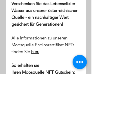
Verschenken Sie das Lebenselixier
Wasser aus unserer österreichischen
Quelle - ein nachhaltiger Wert
gesichert für Generationen!
Alle Informationen zu unseren
Moosquelle Endloszertifikat NFTs
finden Sie
hier.
So erhalten sie
Ihren Moosquelle NFT Gutschein:
direkt nach dem Kauf erhalten
Sie eine Email mit dem Link zu
ihrer NFT-Wallet (digitale Token-
Börse)
diese Wallet wird mit Ihrer
Emailaddresse verknüpft
klicken Sie auf den Link, um sich
einzuloggen