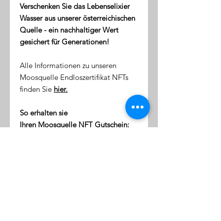
Verschenken Sie das Lebenselixier
Wasser aus unserer österreichischen
Quelle - ein nachhaltiger Wert
gesichert für Generationen!
Alle Informationen zu unseren
Moosquelle Endloszertifikat NFTs
finden Sie
hier.
So erhalten sie
Ihren Moosquelle NFT Gutschein:
direkt nach dem Kauf erhalten
Sie eine Email mit dem Link zu
ihrer NFT-Wallet (digitale Token-
Börse)
diese Wallet wird mit Ihrer
Emailaddresse verknüpft
klicken Sie auf den Link, um sich
einzuloggen