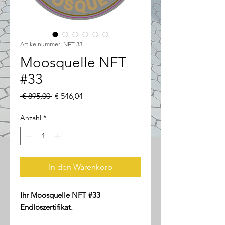
Artikelnummer: NFT 33
Moosquelle NFT
#33
Standardpreis
Sale-
 € 895,00 
€ 546,04
Preis
Anzahl
*
In den Warenkorb
Ihr Moosquelle NFT #33
Endloszertifikat.