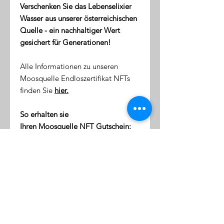
Verschenken Sie das Lebenselixier
Wasser aus unserer österreichischen
Quelle - ein nachhaltiger Wert
gesichert für Generationen!
Alle Informationen zu unseren
Moosquelle Endloszertifikat NFTs
finden Sie
hier.
So erhalten sie
Ihren Moosquelle NFT Gutschein:
direkt nach dem Kauf erhalten
Sie eine Email mit dem Link zu
ihrer NFT-Wallet (digitale Token-
Börse)
diese Wallet wird mit Ihrer
Emailaddresse verknüpft
klicken Sie auf den Link, um sich
einzuloggen