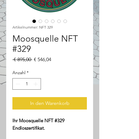
Artikelnummer: NFT 329
Moosquelle NFT
#329
Standardpreis
Sale-
 € 895,00 
€ 546,04
Preis
Anzahl
*
In den Warenkorb
Ihr Moosquelle NFT #329
Endloszertifikat.