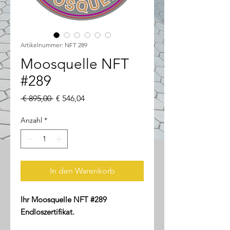
Artikelnummer: NFT 289
Moosquelle NFT
#289
Standardpreis
Sale-
 € 895,00 
€ 546,04
Preis
Anzahl
*
In den Warenkorb
Ihr Moosquelle NFT #289
Endloszertifikat.