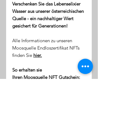
Verschenken Sie das Lebenselixier
Wasser aus unserer österreichischen
Quelle - ein nachhaltiger Wert
gesichert für Generationen!
Alle Informationen zu unseren
Moosquelle Endloszertifikat NFTs
finden Sie
hier.
So erhalten sie
Ihren Moosquelle NFT Gutschein:
direkt nach dem Kauf erhalten
Sie eine Email mit dem Link zu
ihrer NFT-Wallet (digitale Token-
Börse)
diese Wallet wird mit Ihrer
Emailaddresse verknüpft
klicken Sie auf den Link, um sich
einzuloggen