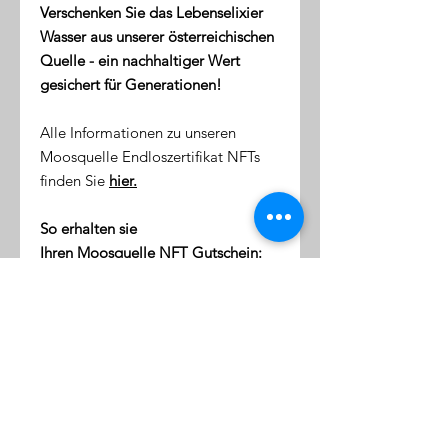
Verschenken Sie das Lebenselixier
Wasser aus unserer österreichischen
Quelle - ein nachhaltiger Wert
gesichert für Generationen!
Alle Informationen zu unseren
Moosquelle Endloszertifikat NFTs
finden Sie
hier.
So erhalten sie
Ihren Moosquelle NFT Gutschein:
direkt nach dem Kauf erhalten
Sie eine Email mit dem Link zu
ihrer NFT-Wallet (digitale Token-
Börse)
diese Wallet wird mit Ihrer
Emailaddresse verknüpft
klicken Sie auf den Link, um sich
einzuloggen