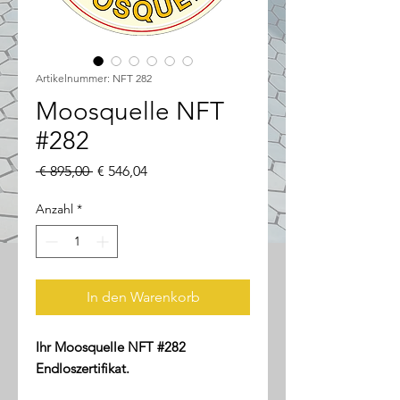
Artikelnummer: NFT 282
Moosquelle NFT
#282
Standardpreis
Sale-
 € 895,00 
€ 546,04
Preis
Anzahl
*
In den Warenkorb
Ihr Moosquelle NFT #282
Endloszertifikat.