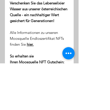
Verschenken Sie das Lebenselixier
Wasser aus unserer österreichischen
Quelle - ein nachhaltiger Wert
gesichert für Generationen!
Alle Informationen zu unseren
Moosquelle Endloszertifikat NFTs
finden Sie
hier.
So erhalten sie
Ihren Moosquelle NFT Gutschein:
direkt nach dem Kauf erhalten
Sie eine Email mit dem Link zu
ihrer NFT-Wallet (digitale Token-
Börse)
diese Wallet wird mit Ihrer
Emailaddresse verknüpft
klicken Sie auf den Link, um sich
einzuloggen