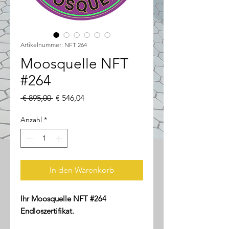
Artikelnummer: NFT 264
Moosquelle NFT
#264
Standardpreis
Sale-
 € 895,00 
€ 546,04
Preis
Anzahl
*
In den Warenkorb
Ihr Moosquelle NFT #264
Endloszertifikat.