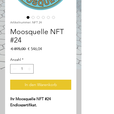
Artikelnummer: NFT 24
Moosquelle NFT
#24
Standardpreis
Sale-
 € 895,00 
€ 546,04
Preis
Anzahl
*
In den Warenkorb
Ihr Moosquelle NFT #24
Endloszertifikat.