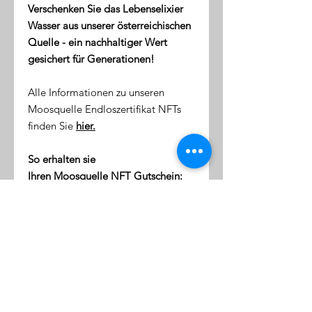
Verschenken Sie das Lebenselixier
Wasser aus unserer österreichischen
Quelle - ein nachhaltiger Wert
gesichert für Generationen!
Alle Informationen zu unseren
Moosquelle Endloszertifikat NFTs
finden Sie
hier.
So erhalten sie
Ihren Moosquelle NFT Gutschein:
direkt nach dem Kauf erhalten
Sie eine Email mit dem Link zu
ihrer NFT-Wallet (digitale Token-
Börse)
diese Wallet wird mit Ihrer
Emailaddresse verknüpft
klicken Sie auf den Link, um sich
einzuloggen