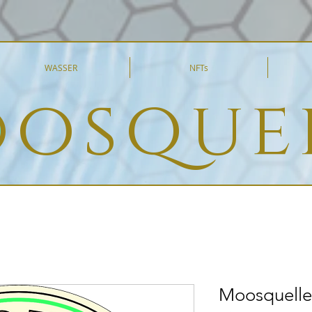
WASSER
NFTs
osque
Moosquelle