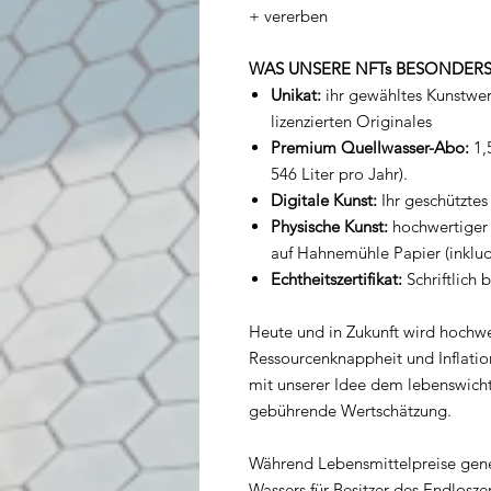
+ vererben
WAS UNSERE NFTs BESONDER
Unikat:
ihr gewähltes Kunstwerk
lizenzierten Originales
Premium Quellwasser-Abo:
1,
546 Liter pro Jahr).
Digitale Kunst:
Ihr geschützte
Physische Kunst:
hochwertiger
auf Hahnemühle Papier (inkludi
Echtheitszertifikat:
Schriftlich 
Heute und in Zukunft wird hochwe
Ressourcenknappheit und Inflati
mit unserer Idee dem lebenswich
gebührende Wertschätzung.
Während Lebensmittelpreise genere
Wassers für Besitzer des Endloszer