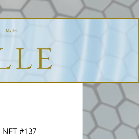
MEHR
lle
 NFT #137