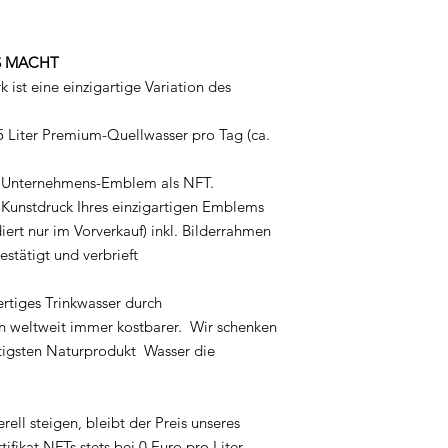
S MACHT
 ist eine einzigartige Variation des
5 Liter Premium-Quellwasser pro Tag (ca.
s Unternehmens-Emblem als NFT.
 Kunstdruck Ihres einzigartigen Emblems
ert nur im Vorverkauf) inkl. Bilderrahmen
bestätigt und verbrieft
rtiges Trinkwasser durch
on weltweit immer kostbarer. Wir schenken
tigsten Naturprodukt Wasser die
ll steigen, bleibt der Preis unseres
tifikat NFTs stets bei 0 Euro pro Liter –