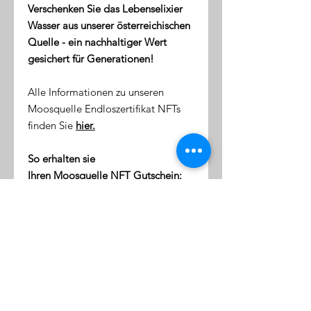
Verschenken Sie das Lebenselixier
Wasser aus unserer österreichischen
Quelle - ein nachhaltiger Wert
gesichert für Generationen!
Alle Informationen zu unseren
Moosquelle Endloszertifikat NFTs
finden Sie
hier.
So erhalten sie
Ihren Moosquelle NFT Gutschein:
direkt nach dem Kauf erhalten
Sie eine Email mit dem Link zu
ihrer NFT-Wallet (digitale Token-
Börse)
diese Wallet wird mit Ihrer
Emailaddresse verknüpft
klicken Sie auf den Link, um sich
einzuloggen