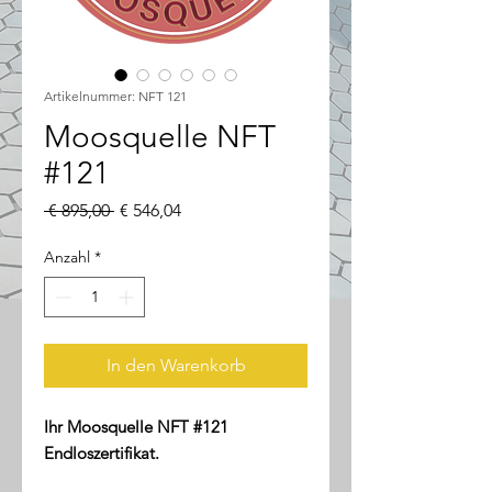
Artikelnummer: NFT 121
Moosquelle NFT
#121
Standardpreis
Sale-
 € 895,00 
€ 546,04
Preis
Anzahl
*
In den Warenkorb
Ihr Moosquelle NFT #121
Endloszertifikat.